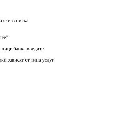
ите из списка
лее”
анице банка введите
ки зависят от типа услуг.