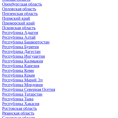
Оренбургская область
Орловская область
Пензенская область
Пермский край
Приморский край
Псковская область
Республика Адыгея
Республика Алтай
Республика Башкортостан
Республика Бурятия
Республика Дагестан
Республика Ингушетия
Республика Калмыкия
Республика Карелия
Республика Коми
Республика Крым
Республика Марий Эл
Республика Мордовия
Республика Северная Осетия
Республика Татарстан
Республика Тыва
Республика Хакасия
Ростовская область
Рязанская область
Самарская область