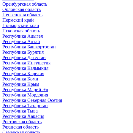
Оренбургская область
Орловская область
Пензенская область
Пермский край
Приморский край
Псковская область
Республика Адыгея
Республика Алтай
Республика Башкортостан
Республика Бурятия
Республика Дагестан
Республика Ингушетия
Республика Калмыкия
Республика Карелия
Республика Коми
Республика Крым
Республика Марий Эл
Республика Мордовия
Республика Северная Осетия
Республика Татарстан
Республика Тыва
Республика Хакасия
Ростовская область
Рязанская область
Самарская область